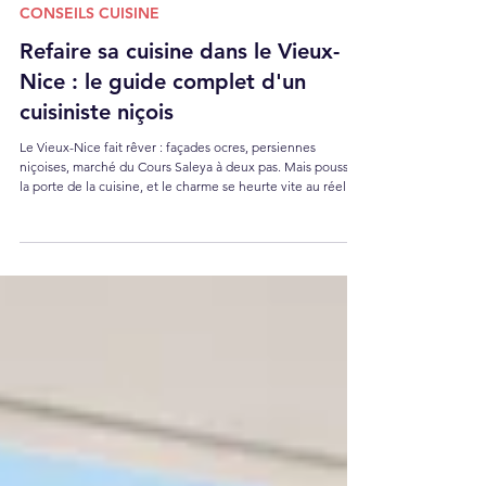
16 juin
5 min de lecture
CONSEILS CUISINE
Refaire sa cuisine dans le Vieux-
Nice : le guide complet d'un
cuisiniste niçois
Le Vieux-Nice fait rêver : façades ocres, persiennes
niçoises, marché du Cours Saleya à deux pas. Mais poussez
la porte de la cuisine, et le charme se heurte vite au réel : 5
m² tout en longueur, évacuation d'origine, compteur
électrique de 1960, et cet escalier en colimaçon (sans
ascenseur) par lequel il faudra monter chaque meuble.
Refaire sa cuisine ici, ce n'est pas choisir une façade. C'est
un vrai projet d'architecte d'intérieur — nous travaillons
dans des immeubles des