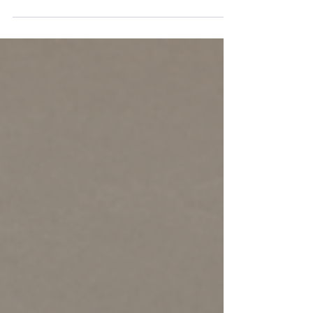
À Nice, Cannes ou Monaco, on ne cuisine pas l'été comme
ailleurs. Ici, sur la Côte d'Azur, la cuisine d'été n'est plus un
simple barbecue posé sur le carrelage. En 2026, elle devient
une vraie pièce à vivre extérieure, avec mobilier sur
mesure, zones de travail et équipements pro, pensée pour
résister au sel, au mistral et au soleil. Chez Albalat
Agencement, on la conçoit comme une extension de votre
cuisine intérieure, avec la même exigence de qualité
invisible. Et si votre