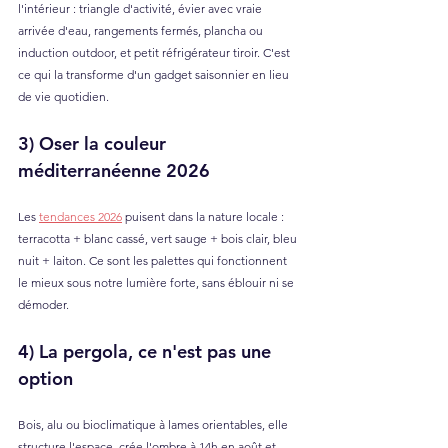
l'intérieur : triangle d'activité, évier avec vraie 
arrivée d'eau, rangements fermés, plancha ou 
induction outdoor, et petit réfrigérateur tiroir. C'est 
ce qui la transforme d'un gadget saisonnier en lieu 
de vie quotidien.
3) Oser la couleur 
méditerranéenne 2026
Les 
tendances 2026
 puisent dans la nature locale : 
terracotta + blanc cassé, vert sauge + bois clair, bleu 
nuit + laiton. Ce sont les palettes qui fonctionnent 
le mieux sous notre lumière forte, sans éblouir ni se 
démoder. 
4) La pergola, ce n'est pas une 
option
Bois, alu ou bioclimatique à lames orientables, elle 
structure l'espace, crée l'ombre à 14h en août et 