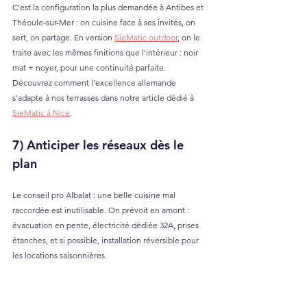
C'est la configuration la plus demandée à Antibes et 
Théoule-sur-Mer : on cuisine face à ses invités, on 
sert, on partage. En version 
SieMatic outdoor
, on le 
traite avec les mêmes finitions que l'intérieur : noir 
mat + noyer, pour une continuité parfaite. 
Découvrez comment l'excellence allemande 
s'adapte à nos terrasses dans notre article dédié à 
SieMatic à Nice
.
7) Anticiper les réseaux dès le 
plan
Le conseil pro Albalat : une belle cuisine mal 
raccordée est inutilisable. On prévoit en amont : 
évacuation en pente, électricité dédiée 32A, prises 
étanches, et si possible, installation réversible pour 
les locations saisonnières.