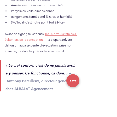
Arrivée eau + évacuation + élec IP65
Pergola ou voile dimensionnée
Rangements fermés anti-lézards et humidité
SAV local (c'est notre point fort à Nice)
Avant de signer, relisez aussi 
les 10 erreurs fatales à 
éviter lors de la conception
 — la plupart arrivent 
dehors : mauvaise pente d'évacuation, prise non 
étanche, module trop léger face au mistral.
« 
Le vrai confort, c'est de ne jamais avoir 
à y penser. Ça fonctionne, ça dure. »
–
 Anthony Pareilleux, directeur général 
chez ALBALAT Agencement
Une cuisine d'été sur la Côte d'Azur, ce n'est pas un 
luxe, c'est un art de vivre. Bien pensée, elle double 
votre espace de réception et tient 15 ans, pas 2 